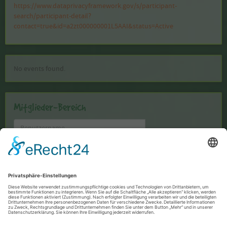
https://www.dataprivacyframework.gov/s/participant-
search/participant-detail?
contact=true&id=a2zt000000001L5AAI&status=Active
No events found.
Mitglieder-Bereich
Benutzername
Passwort
Passwort anzeigen
Angemeldet bleiben